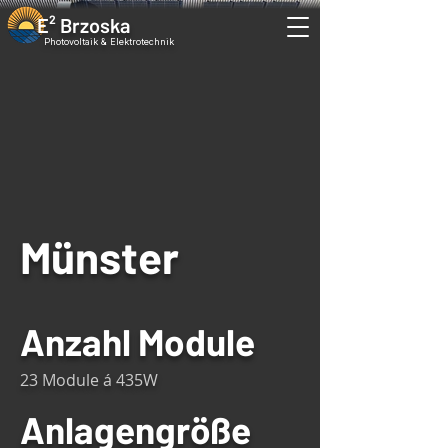
E² Brzoska
Photovoltaik & Elektrotechnik
Münster
Anzahl Module
23 Module á 435W
Anlagengröße