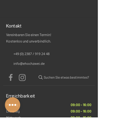
Kontakt
Vereinbaren Sie einen Termin!
Kostenlos und unverbindlich.
+49 (0) 2387 / 919 24 48
info@ehochzwei.de
Suchen Sie etwas bestimmtes?
Erreichbarkeit
Montag
09:00 - 16:00
Dienstag
09:00 - 16:00
Mittwoch
09:00 - 16:00
Donnerstag
09:00 - 16:00
Freitag
10:00 - 12:30
Samstag
geschlossen