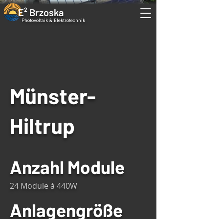
E² Brzoska
Photovoltaik & Elektrotechnik
Münster-
Hiltrup
Anzahl Module
24 Module á 440W
Anlagengröße