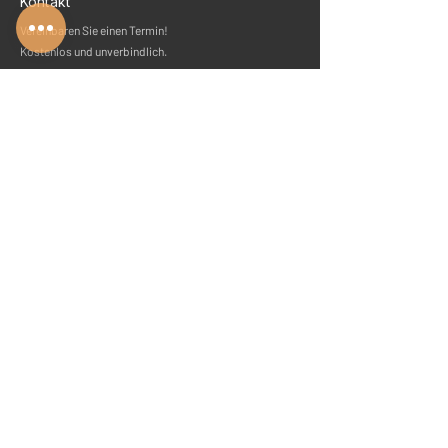
Kontakt
Vereinbaren Sie einen Termin!
Kostenlos und unverbindlich.
+49 (0) 2387 / 919 24 48
info@ehochzwei.de
Suchen Sie etwas bestimmtes?
Erreichbarkeit
Montag
09:00 - 16:00
Dienstag
09:00 - 16:00
Mittwoch
09:00 - 16:00
Donnerstag
09:00 - 16:00
Freitag
10:00 - 12:30
Samstag
geschlossen
Sonntag
geschlossen