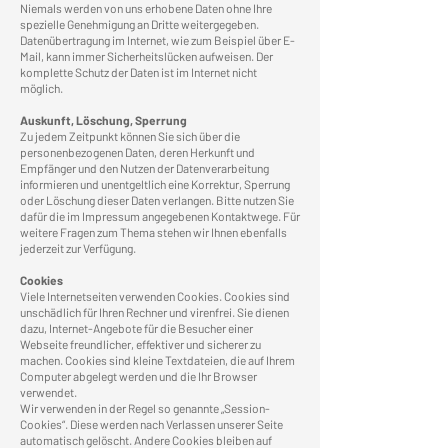
Niemals werden von uns erhobene Daten ohne Ihre
spezielle Genehmigung an Dritte weitergegeben.
Datenübertragung im Internet, wie zum Beispiel über E-
Mail, kann immer Sicherheitslücken aufweisen. Der
komplette Schutz der Daten ist im Internet nicht
möglich.
Auskunft, Löschung, Sperrung
Zu jedem Zeitpunkt können Sie sich über die
personenbezogenen Daten, deren Herkunft und
Empfänger und den Nutzen der Datenverarbeitung
informieren und unentgeltlich eine Korrektur, Sperrung
oder Löschung dieser Daten verlangen. Bitte nutzen Sie
dafür die im Impressum angegebenen Kontaktwege. Für
weitere Fragen zum Thema stehen wir Ihnen ebenfalls
jederzeit zur Verfügung.
Cookies
Viele Internetseiten verwenden Cookies. Cookies sind
unschädlich für Ihren Rechner und virenfrei. Sie dienen
dazu, Internet-Angebote für die Besucher einer
Webseite freundlicher, effektiver und sicherer zu
machen. Cookies sind kleine Textdateien, die auf Ihrem
Computer abgelegt werden und die Ihr Browser
verwendet.
Wir verwenden in der Regel so genannte „Session-
Cookies“. Diese werden nach Verlassen unserer Seite
automatisch gelöscht. Andere Cookies bleiben auf