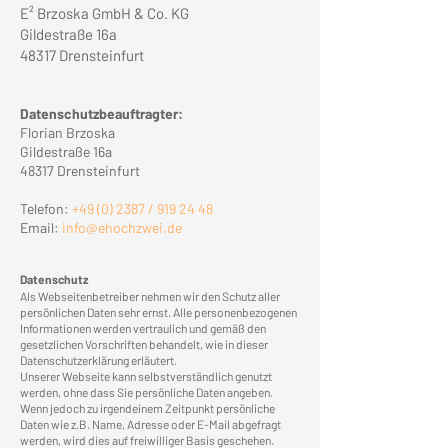
E² Brzoska GmbH & Co. KG
Gildestraße 16a
48317 Drensteinfurt
Datenschutzbeauftragter:
Florian Brzoska
Gildestraße 16a
48317 Drensteinfurt
Telefon:
+49 (0) 2387 / 919 24 48
Email:
info@ehochzwei.de
Datenschutz
Als Webseitenbetreiber nehmen wir den Schutz aller
persönlichen Daten sehr ernst. Alle personenbezogenen
Informationen werden vertraulich und gemäß den
gesetzlichen Vorschriften behandelt, wie in dieser
Datenschutzerklärung erläutert.
Unserer Webseite kann selbstverständlich genutzt
werden, ohne dass Sie persönliche Daten angeben.
Wenn jedoch zu irgendeinem Zeitpunkt persönliche
Daten wie z.B. Name, Adresse oder E-Mail abgefragt
werden, wird dies auf freiwilliger Basis geschehen.