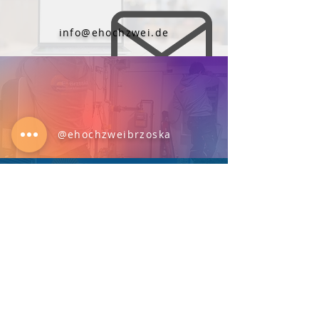
info@ehochzwei.de
@ehochzweibrzoska
@ehochzweibrzoska