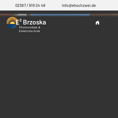
02387 / 919 24 48
info@ehochzwei.de
E² Brzoska
Photovoltaik &
Elektrotechnik