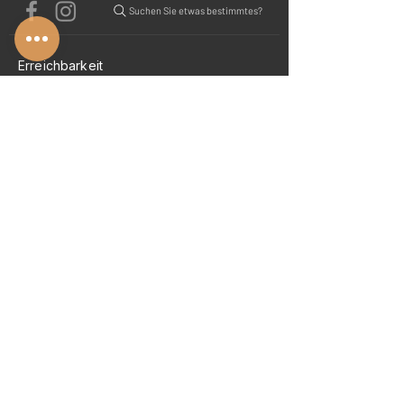
Suchen Sie etwas bestimmtes?
Erreichbarkeit
Montag
09:00 - 16:00
Dienstag
09:00 - 16:00
Mittwoch
09:00 - 16:00
Donnerstag
09:00 - 16:00
Freitag
10:00 - 12:30
Samstag
geschlossen
Sonntag
geschlossen
E² Brzoska GmbH & Co. KG
Gildestraße 16a
48317 Drensteinfurt
ANGEBOT ANFRAGEN